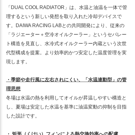
「DUAL COOL RADIATOR」は、水温と油温を一体で管
理するという新しい発想を取り入れた冷却デバイスで
す。DAIWA RACING LABとの共同開発により、従来の
「ラジエーター＋空冷オイルクーラー」というセパレー
ト構造を見直し、水冷式オイルクーラー内蔵という次世
代型構成を提案。より効率的かつ安定した温度管理を実
現します。
・季節や走行風に左右されにくい、「水温連動型」の管
理思想
冬場は水温の熱を利用してオイルが昇温しやすい構造と
し、夏場は安定した水温を基準に油温変動の抑制を目指
した設計です。
・ 矩形（くけい）フィンによる熱交換効率への配慮