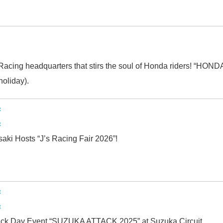
 Racing headquarters that stirs the soul of Honda riders! “H
oliday).
ki Hosts “J’s Racing Fair 2026”!
ck Day Event “SUZUKA ATTACK 2025” at Suzuka Circuit