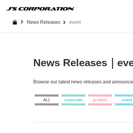
Skip
to
the
News Releases
event
content
News Releases｜eve
Browse our latest news releases and announc
ALL
corporate
product
event