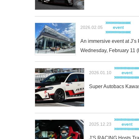
2026.02.05
event
An immersive event at J’s
Wednesday, February 11 (h
2026.01.10
event
Super Autobacs Kawasa
2025.12.23
event
J’S RACING Hosts Tra